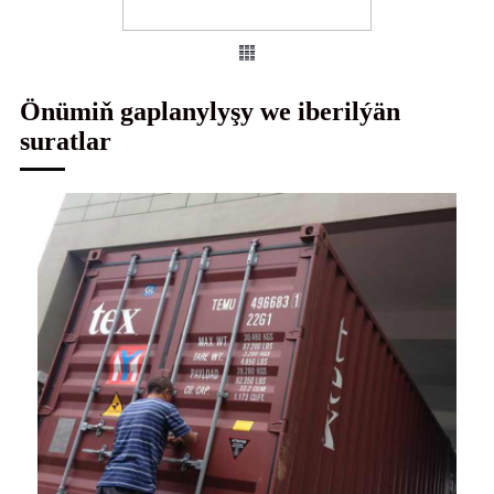
Önümiň gaplanylyşy we iberilýän
suratlar