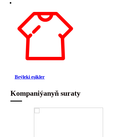
Beýleki eşikler
Kompaniýanyň suraty