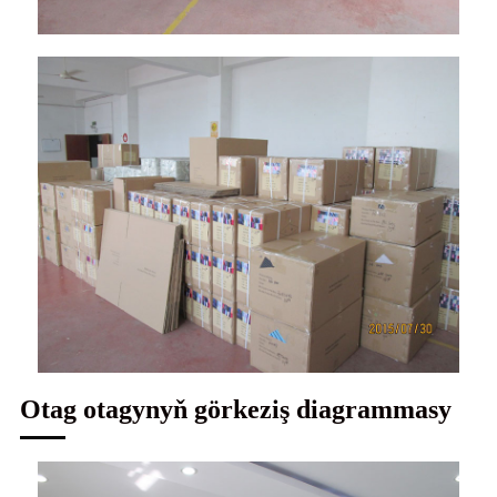
Otag otagynyň görkeziş diagrammasy