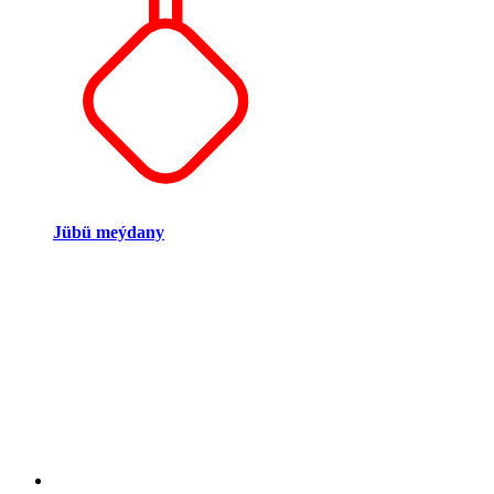
Jübü meýdany