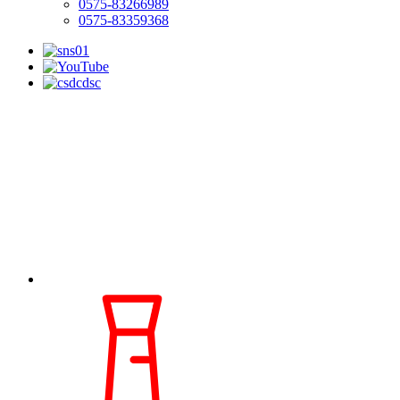
0575-83266989
0575-83359368