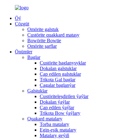
Öý
Çözgüt
Omörite galstuk
Custörite quakkard matasy
Bowörite Bowtie
Omörite şarflar
Önümler
Baglar
Custörite baglanyşyklar
Dokalan galstuklar
Çap edilen galstuklar
Trikota Gal baglar
Çagalar baglanýar
Galstuklar
Custöriteleşdirilen ýaýlar
Dokalan ýaýlar
Çap edilen ýaýlar
Trikota Bow ýaýlary
Quakard matalary
Torba matalary
Egin-eşik matalary
Matalary geýiň