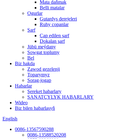
Mata daňmak
Belli matalar
Ogurlar
Gutardyş derejeleri
Ruhy çopanlar
Şarf
Çap edilen şarf
Dokalan şarf
Jübü meýdany
Sowgat toplumy
Bel
Biz hakda
Zawod gezelenji
Toparymyz
Sorag-jogap
Habarlar
Şereket habarlary
SANATÇYLYK HABARLARY
Wideo
Biz bilen habarlaşyň
English
0086-13567590288
0086-13588520208