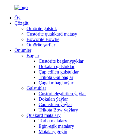
Öý
Çözgüt
Omörite galstuk
Custörite quakkard matasy
Bowörite Bowtie
Omörite şarflar
Önümler
Baglar
Custörite baglanyşyklar
Dokalan galstuklar
Çap edilen galstuklar
Trikota Gal baglar
Çagalar baglanýar
Galstuklar
Custöriteleşdirilen ýaýlar
Dokalan ýaýlar
Çap edilen ýaýlar
Trikota Bow ýaýlary
Quakard matalary
Torba matalary
Egin-eşik matalary
Matalary geýiň