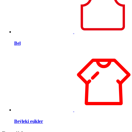
Bel
Beýleki eşikler