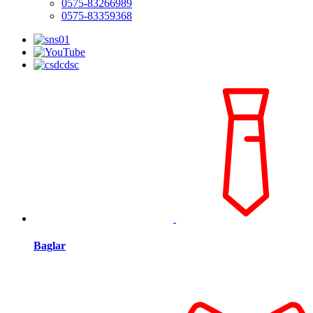
0575-83266989
0575-83359368
Baglar