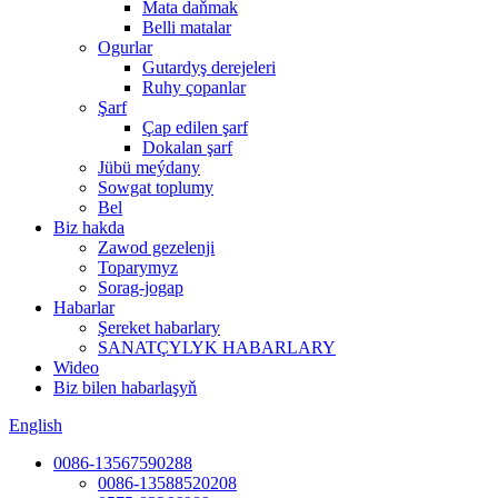
Mata daňmak
Belli matalar
Ogurlar
Gutardyş derejeleri
Ruhy çopanlar
Şarf
Çap edilen şarf
Dokalan şarf
Jübü meýdany
Sowgat toplumy
Bel
Biz hakda
Zawod gezelenji
Toparymyz
Sorag-jogap
Habarlar
Şereket habarlary
SANATÇYLYK HABARLARY
Wideo
Biz bilen habarlaşyň
English
0086-13567590288
0086-13588520208