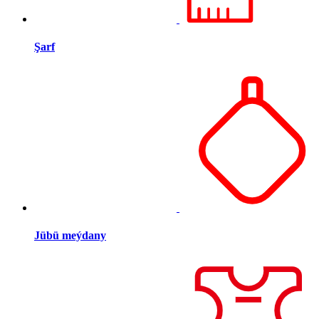
Şarf
Jübü meýdany