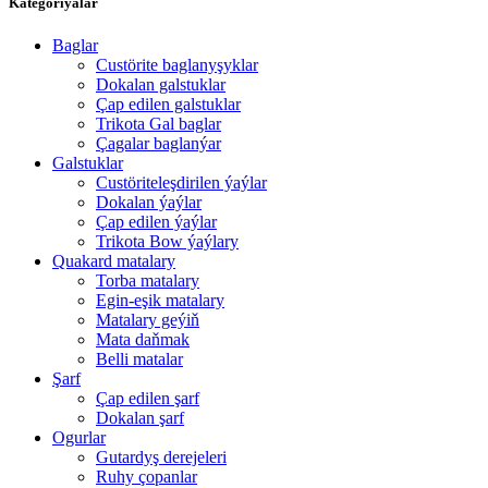
Kategoriýalar
Baglar
Custörite baglanyşyklar
Dokalan galstuklar
Çap edilen galstuklar
Trikota Gal baglar
Çagalar baglanýar
Galstuklar
Custöriteleşdirilen ýaýlar
Dokalan ýaýlar
Çap edilen ýaýlar
Trikota Bow ýaýlary
Quakard matalary
Torba matalary
Egin-eşik matalary
Matalary geýiň
Mata daňmak
Belli matalar
Şarf
Çap edilen şarf
Dokalan şarf
Ogurlar
Gutardyş derejeleri
Ruhy çopanlar