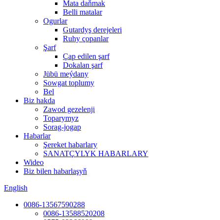
Mata daňmak
Belli matalar
Ogurlar
Gutardyş derejeleri
Ruhy çopanlar
Şarf
Çap edilen şarf
Dokalan şarf
Jübü meýdany
Sowgat toplumy
Bel
Biz hakda
Zawod gezelenji
Toparymyz
Sorag-jogap
Habarlar
Şereket habarlary
SANATÇYLYK HABARLARY
Wideo
Biz bilen habarlaşyň
English
0086-13567590288
0086-13588520208