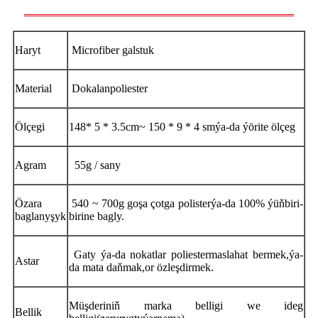
Haryt
M
icrofiber galstuk
Material
Dokalan
poliester
Ölçegi
148
* 5 * 3.5
cm
~ 150 * 9 * 4 sm
ýa-da ýörite ölçeg
Agram
55g / sany
Özara
540 ~ 700
g goşa çotga poli
s
ter
ýa-da 100% ýüň
biri-
baglanyşyk
birine bagly.
Gaty ýa-da nokatlar
poliester
maslahat bermek,
ýa-
Astar
da mata daňmak,
or
özleşdirmek.
Müşderiniň marka belligi we ideg
Bellik