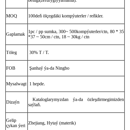
belligi
(zerur
ygtyýarnama
)
.
MOQ
100
deň ölçegdäki kompýuterler / reňkler.
1pc / pp sumka
,
300
~ 500
kompýuterler
/
ctn
,
80 * 35
Gaplamak
*
37 ~ 50
cm / ctn
, 18 ~ 30
kg / ctn
Töleg
30% T / T.
FOB
Şanhaý ýa-da Ningbo
Mysal
wagt
1 hepde.
Kataloglarymyzdan ýa-da özleşdirmegimizden
Dizaýn
saýlaň.
Gelip
Zhejiang, Hytaý (materik)
çykan ýeri