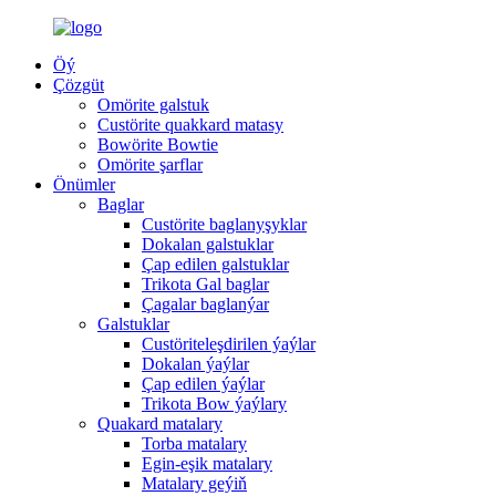
Öý
Çözgüt
Omörite galstuk
Custörite quakkard matasy
Bowörite Bowtie
Omörite şarflar
Önümler
Baglar
Custörite baglanyşyklar
Dokalan galstuklar
Çap edilen galstuklar
Trikota Gal baglar
Çagalar baglanýar
Galstuklar
Custöriteleşdirilen ýaýlar
Dokalan ýaýlar
Çap edilen ýaýlar
Trikota Bow ýaýlary
Quakard matalary
Torba matalary
Egin-eşik matalary
Matalary geýiň