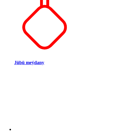
Jübü meýdany