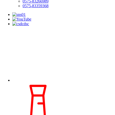
0575-83266989
0575-83359368