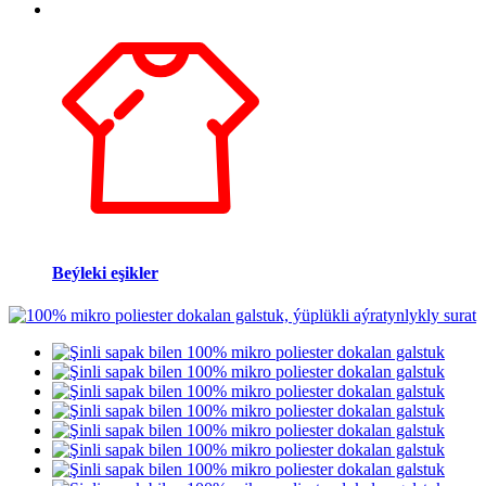
Beýleki eşikler