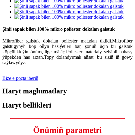
Şinli sapak bilen 100% mikro poliester dokalan galstuk
Mikrofiber galstuk dokalan poliester matadan tikildi.Mikrofiber
galstugynyň köp oňyn häsiýetleri bar, şonuň üçin bu galstuk
köpçülikleýin önümçilige mätäç.Poliester materialy sebäpli bahasy
ýüpekden has arzan.
Topy dolandyrmak aňsat, bu siziň iň gowy
saýlawyňyz.
Bize e-poçta iberiň
Haryt maglumatlary
Haryt bellikleri
Önümiň parametri