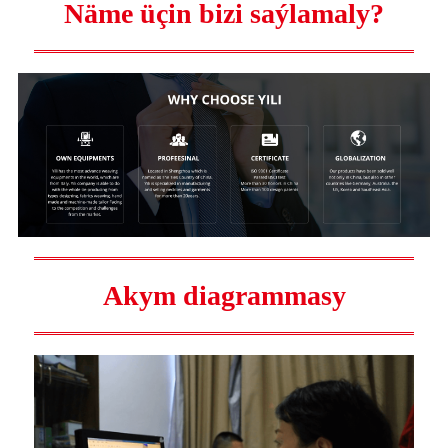
Näme üçin bizi saýlamaly?
Akym diagrammasy