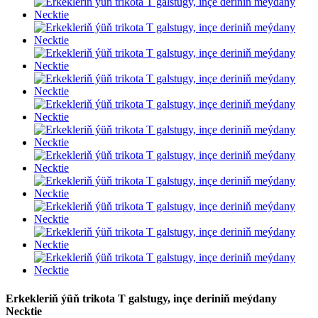
Erkekleriň ýüň trikota T galstugy, inçe deriniň meýdany
Necktie