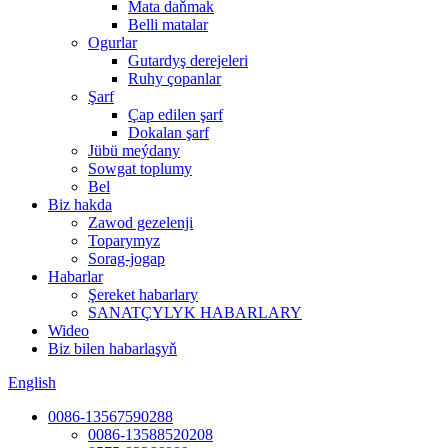
Mata daňmak
Belli matalar
Ogurlar
Gutardyş derejeleri
Ruhy çopanlar
Şarf
Çap edilen şarf
Dokalan şarf
Jübü meýdany
Sowgat toplumy
Bel
Biz hakda
Zawod gezelenji
Toparymyz
Sorag-jogap
Habarlar
Şereket habarlary
SANATÇYLYK HABARLARY
Wideo
Biz bilen habarlaşyň
English
0086-13567590288
0086-13588520208