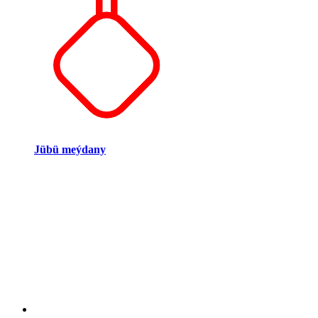
Jübü meýdany