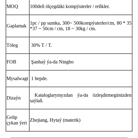
MOQ
100
deň ölçegdäki kompýuterler / reňkler.
1pc / pp sumka
,
300
~ 500
kompýuterler
/
ctn
,
80 * 35
Gaplamak
*
37 ~ 50
cm / ctn
, 18 ~ 30
kg / ctn
.
Töleg
30% T / T.
FOB
Şanhaý ýa-da Ningbo
Mysal
wagt
1 hepde.
Kataloglarymyzdan ýa-da özleşdirmegimizden
Dizaýn
saýlaň.
Gelip
Zhejiang, Hytaý (materik)
çykan ýeri