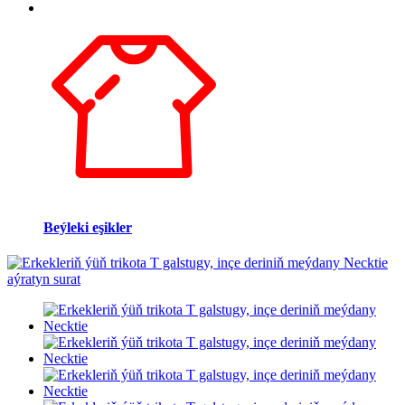
Beýleki eşikler