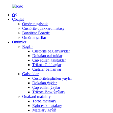
Öý
Çözgüt
Omörite galstuk
Custörite quakkard matasy
Bowörite Bowtie
Omörite şarflar
Önümler
Baglar
Custörite baglanyşyklar
Dokalan galstuklar
Çap edilen galstuklar
Trikota Gal baglar
Çagalar baglanýar
Galstuklar
Custöriteleşdirilen ýaýlar
Dokalan ýaýlar
Çap edilen ýaýlar
Trikota Bow ýaýlary
Quakard matalary
Torba matalary
Egin-eşik matalary
Matalary geýiň