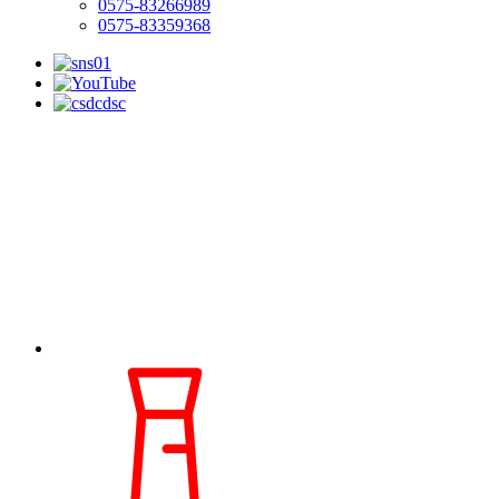
0575-83266989
0575-83359368