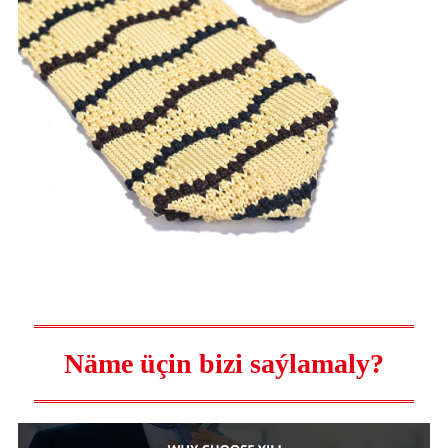
Näme üçin bizi saýlamaly?