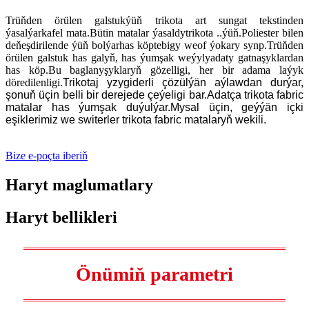
Trüňden örülen galstuk
ýüň trikota art sungat tekstinden
ýasalýar
kafel mata
.Bütin matalar ýasaldy
trikota ..
ýüň.Poliester bilen
deňeşdirilende ýüň bolýar
has köp
tebigy we
of
ýokary synp.Trüňden
örülen galstuk has galyň, has ýumşak we
ýyly
adaty gatnaşyklardan
has köp.
Bu baglanyşyklaryň gözelligi, her bir adama laýyk
döredilenligi.
Trikotaj yzygiderli çözülýän aýlawdan durýar,
şonuň üçin belli bir derejede çeýeligi bar.Adatça trikota fabric
matalar has ýumşak duýulýar.Mysal üçin, geýýän içki
eşiklerimiz we switerler trikota fabric matalaryň wekili.
Bize e-poçta iberiň
Haryt maglumatlary
Haryt bellikleri
Önümiň parametri