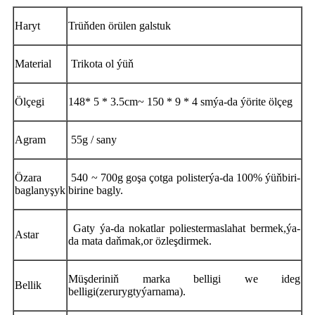
Haryt
Trüňden örülen galstuk
Material
Trikota ol ýüň
Ölçegi
148
* 5 * 3.5
cm
~ 150 * 9 * 4 sm
ýa-da ýörite ölçeg
Agram
55g / sany
Özara
540 ~ 700
g goşa çotga poli
s
ter
ýa-da 100% ýüň
biri-
baglanyşyk
birine bagly.
Gaty ýa-da nokatlar
poliester
maslahat bermek,
ýa-
Astar
da mata daňmak,
or
özleşdirmek.
Müşderiniň marka belligi we ideg
Bellik
belligi
(zerur
ygtyýarnama
)
.